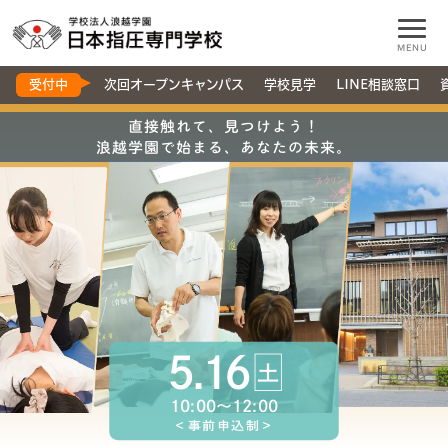
MENU
受付中
次回オープンキャンパス
学校見学
LINE相談窓口
直接触れて、見つけよう！
浪越学園で始まる、あなたの未来。
5
.
16
土
10:00〜12:00
＜事前申込制＞