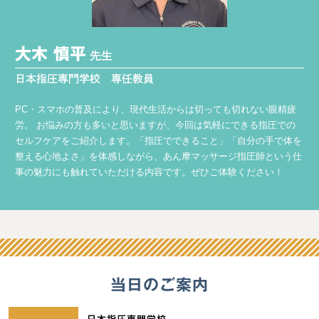
大木 慎平
先生
日本指圧専門学校 専任教員
PC・スマホの普及により、現代生活からは切っても切れない眼精疲
労。 お悩みの方も多いと思いますが、今回は気軽にできる指圧での
セルフケアをご紹介します。「指圧でできること」「自分の手で体を
整える心地よさ」を体感しながら、あん摩マッサージ指圧師という仕
事の魅力にも触れていただける内容です。ぜひご体験ください！
当日のご案内