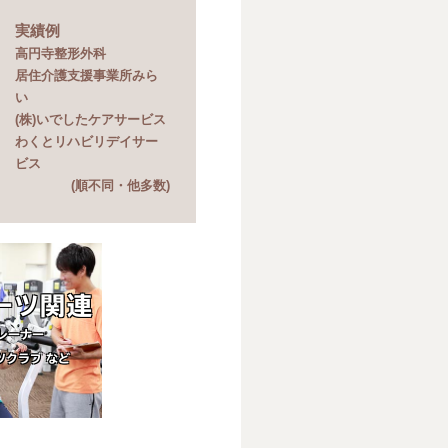
実績例
高円寺整形外科
居住介護支援事業所みら
い
(株)いでしたケアサービス
わくとリハビリデイサー
ビス
(順不同・他多数)
ーツ関連
レーナー
ツクラブ など