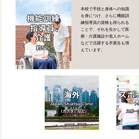
本校で手技と身体への知識
を身につけ、さらに機能訓
機能訓練
練指導員の資格も得られる
指導員、
ことで、それを生かして医
介護
療・介護施設や老人ホーム
などで活躍する卒業生も増
約5%
えています。
海外
スポ
Japan Shiatsu Clinic
ト
（カナダ）など
スポー