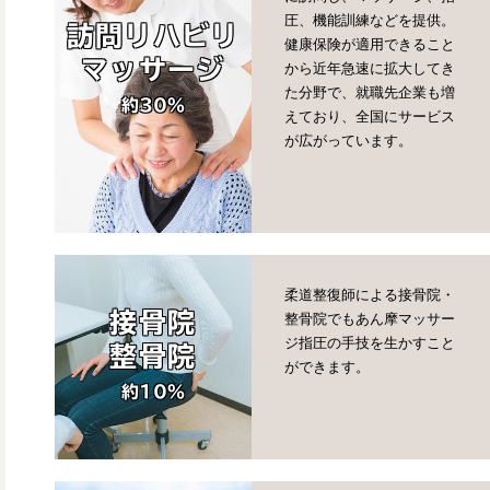
圧、機能訓練などを提供。
訪問
リハビリ
健康保険が適用できること
マッサージ
から近年急速に拡大してき
た分野で、就職先企業も増
約30%
えており、全国にサービス
が広がっています。
柔道整復師による接骨院・
接骨院
整骨院でもあん摩マッサー
ジ指圧の手技を生かすこと
整骨院
ができます。
約10%