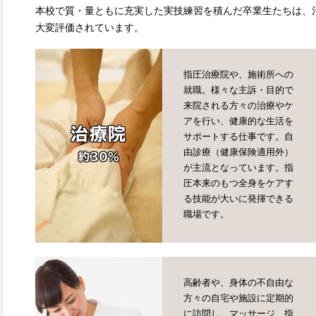
本校で質・量ともに充実した実技練習を積んだ卒業生たちは、
大変評価されています。
指圧治療院や、施術所への
就職。様々な主訴・目的で
来院される方々の治療やケ
アを行い、健康的な生活を
治療院
サポートする仕事です。自
由診療（健康保険適用外）
約30%
が主流となっています。指
圧本来のもつ全身をケアす
る技能が大いに発揮できる
職場です。
高齢者や、身体の不自由な
方々の自宅や施設に定期的
に訪問し、マッサージ、指