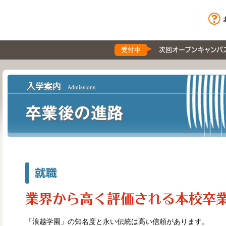
受付中
次回オープンキャンパ
入学案内
Admissions
卒業後の進路
就職
業界から高く評価される
本校卒
「浪越学園」の知名度と永い伝統は高い信頼があります。