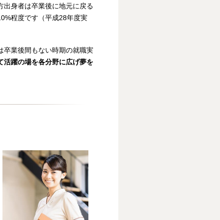
方出身者は卒業後に地元に戻る
0%程度です（平成28年度実
は卒業後間もない時期の就職実
て活躍の場を各分野に広げ夢を