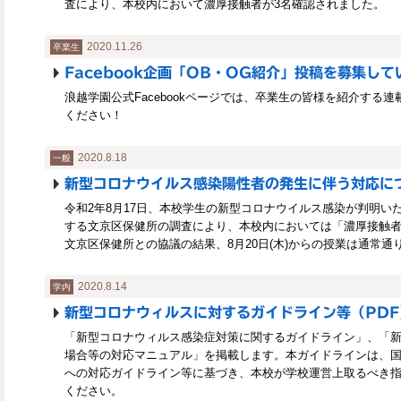
査により、本校内において濃厚接触者が3名確認されました。
2020.11.26
卒業生
Facebook企画「OB・OG紹介」投稿を募集して
浪越学園公式Facebookページでは、卒業生の皆様を紹介する
ください！
2020.8.18
一般
新型コロナウイルス感染陽性者の発生に伴う対応に
令和2年8月17日、本校学生の新型コロナウイルス感染が判明い
する文京区保健所の調査により、本校内においては「濃厚接触
文京区保健所との協議の結果、8月20日(木)からの授業は通常通
2020.8.14
学内
新型コロナウィルスに対するガイドライン等（PDF
「新型コロナウィルス感染症対策に関するガイドライン」、「
場合等の対応マニュアル」を掲載します。本ガイドラインは、
への対応ガイドライン等に基づき、本校が学校運営上取るべき
ください。