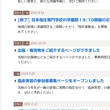
新しい校舎と、新たな浪越学園に、ぜひご期待ください。
2022.8.31
受験生
一般
[終了] 日本指圧専門学校の学園祭！9/10開催のお
地域の皆様に浪越指圧をご体験いただく『指圧体験会』を開催、
みてください。
2021.10.21
卒業生
一般
出版・販売物をご紹介するページができました
当校の出版物などをご紹介するページができました。事務局窓
ください。
2021.5.29
一般
臨床実習の参加者募集ページをオープンしました
当校の３年生が一般の皆様に実際の指圧を行う「臨床実習」の
す。ぜひご予約ください。
2021.2.12
卒業生