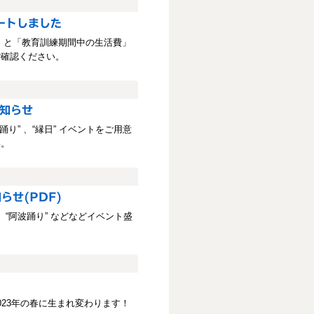
ートしました
」と「教育訓練期間中の生活費」
ご確認ください。
お知らせ
り” 、“縁日” イベントをご用意
い。
らせ(PDF)
、“阿波踊り” などなどイベント盛
23年の春に生まれ変わります！