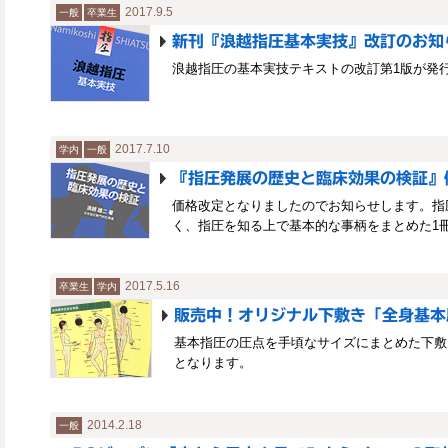
2017.9.5
一般
卒業生
新刊『浪越指圧基本実技』改訂のお知
浪越指圧の基本実技テキストの改訂第1版が発
2017.7.10
学内
一般
『指圧発展の歴史と臨床効果の検証』
価格改定となりましたのでお知らせします。指
く、指圧を知る上で基本的な事柄をまとめた1
2017.5.16
卒業生
学内
販売中！オリジナル下敷き「全身基本
基本指圧の圧点を手頃なサイズにまとめた下敷
となります。
2014.2.18
一般