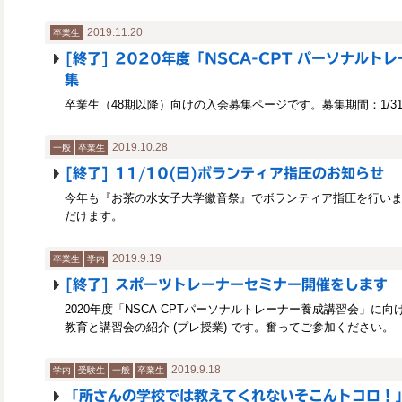
2019.11.20
卒業生
[終了] 2020年度「NSCA-CPT パーソナル
集
卒業生（48期以降）向けの入会募集ページです。募集期間：1/3
2019.10.28
一般
卒業生
[終了] 11/10(日)ボランティア指圧のお知らせ
今年も『お茶の水女子大学徽音祭』でボランティア指圧を行い
だけます。
2019.9.19
卒業生
学内
[終了] スポーツトレーナーセミナー開催をします
2020年度「NSCA-CPTパーソナルトレーナー養成講習会」に
教育と講習会の紹介 (プレ授業) です。奮ってご参加ください。
2019.9.18
学内
受験生
一般
卒業生
「所さんの学校では教えてくれないそこんトコロ！