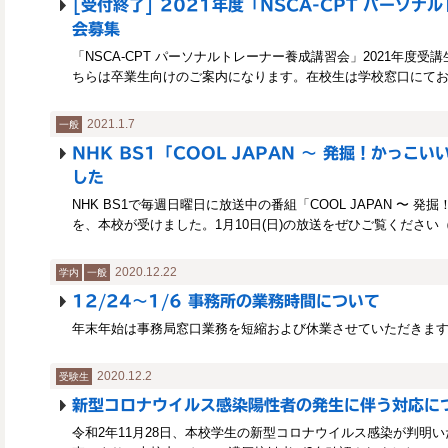
[受付終了] 2021年度「NSCA-CPT パーソ
会募集
「NSCA-CPT パーソナルトレーナー養成講習会」2021年度
ちらは卒業生向けのご案内になります。在校生は学校窓口にて
2021.1.7
一般
NHK BS1「COOL JAPAN 〜 発掘！かっこ
した
NHK BS1で毎週日曜日に放送中の番組「COOL JAPAN 〜 
を、本校が受けました。1月10日(日)の放送をぜひご覧ください
2020.12.22
学内
一般
12/24〜1/6 事務所の業務時間について
年末年始は事務局窓口業務を短縮および休業させていただきま
2020.12.2
受験生
新型コロナウイルス感染陽性者の発生に伴う対応に
令和2年11月28日、本校学生の新型コロナウイルス感染が判明