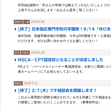
9/20(金)放映の「所さんの学校では教えてくれないそこんトコロ
上有子さんが出演します！みなさん是非ご覧ください！
2019.9.05
受験生
一般
[終了] 日本指圧専門学校の学園祭！9/14「ゆび
毎年恒例、浪越学園名物の学園祭。今年は9月開催です！入退場
ただけます。ぜひお誘い合わせのうえお越しください！
2019.2.26
学内
卒業生
NSCA－CPT認定校となることが決定しました
4月より「パーソナルトレーナー養成講習会」を新たに開講いた
後ホームページにてお知らせしてまいります。
2018.1.12
受験生
[終了] 2/1(木) プチ相談会を開催します！
これから夜間部の受験を検討されている方を対象にプチ相談会
の授業にご参加いただくことができます。（要事前申込）