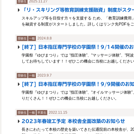
2025.11.27
受験生
「リ・スキリング等教育訓練支援融資」制度がスタ
スキルアップ等を目指す方々を支援する ため、「教育訓練費用
を融資する制度がスタートしました。詳しくはリンク先PDFを
2024.8.8
受験生
一般
[終了] 日本指圧専門学校の学園祭！9/14開催の
学園祭『ゆびまつり』では “指圧体験”、“マッサージ体験”、“阿波踊
してお待ちしています！！ぜひこの機会に当校にお越しくださ
2023.9.7
受験生
一般
[終了] 日本指圧専門学校の学園祭！9/9開催のお知
学園祭『ゆびまつり』では “指圧体験”、“オイルマッサージ体験”
りだくさん！！ぜひこの機会に当校にお越しください。
2022.11.15
受験生
一般
卒業生
2023年春竣工予定 本校舎全面改築のお知らせ
長きにわたって本校の歴史を築いてきた伝通院前の本校舎が、20