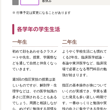
春休み
※ 行事予定は変更になることがあります
各学年の学生生活
一年生
二年生
初めて顔をあわせるクラスメ
ようやく学校生活にも慣れて
ートや先生。授業、学園祭な
くる2年生。臨床医学総論・
どを通して自然と仲良くなっ
各論や東洋医学など、臨床現
ていきます。
場で必要となる専門科目の勉
強が始まります。
週3回の指圧実技の授業は楽
しいものですが、解剖学・生
指圧の基本操作が身について
理学などは、その医学知識の
いくのが実感でき、学業を通
多さに圧倒されることもある
じた発見も多い楽しい時期で
でしょう。周囲と相談しなが
す。一番ゆっくりと勉強や実
ら、めげずに勉強する習慣を
技の向上に集中できる学年か