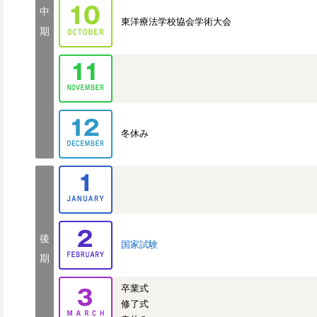
中
東洋療法学校協会学術大会
期
冬休み
後
国家試験
期
卒業式
修了式