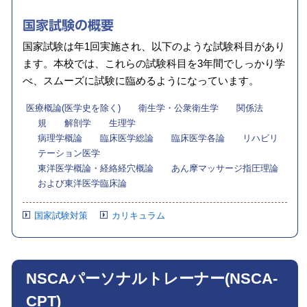
国家試験の
概要
国家試験は年1回実施され、以下のような試験科目があり
ます。
本校では、これらの試験科目を3年間でしっかり学
べ、スムーズに試験に臨めるようになっています。
医療概論(医学史を除く) 衛生学・公衆衛生学 関係法
規 解剖学 生理学
病理学概論 臨床医学総論 臨床医学各論 リハビリ
テーション医学
東洋医学概論・経絡経穴概論 あん摩マッサージ指圧理論
および東洋医学臨床論
国家試験対策
カリキュラム
NSCAパーソナルトレーナー(NSCA-
CPT)