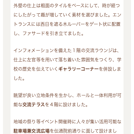
外壁の仕上は粗面のタイルをベースにして、時が経つ
にしたがって趣が増していく素材を選びました。エン
トランスには西日を遮る木ルーバーをゲート状に配置
し、ファサードを引き立てました。
インフォメーションを備えた１階の交流ラウンジは、
仕上に左官等を用いて落ち着いた雰囲気をつくり、学
校の歴史を伝えていく
ギャラリーコーナー
を併設しま
した。
眺望が良い立地条件を生かし、ホールと一体利用が可
能な
交流テラス
を４階に設けました。
地域の祭り等イベント開催時に人々が集い活用可能な
駐車場兼交流広場
を伝通院前通りに面して設けまし